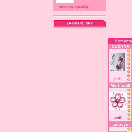
všechny speciály
ZAJÍMAVÉ TIPY
Komentá
NUGYNA
profil
Martina59
profil
janavys