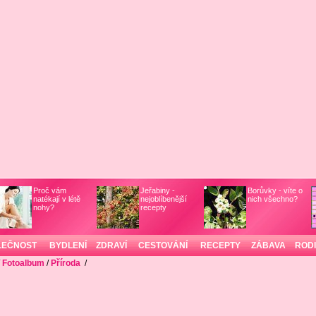
Proč vám
Jeřabiny -
Borůvky - víte o
natékají v létě
nejoblíbenější
nich všechno?
nohy?
recepty
LEČNOST
BYDLENÍ
ZDRAVÍ
CESTOVÁNÍ
RECEPTY
ZÁBAVA
ROD
/
Fotoalbum
/
Příroda
/