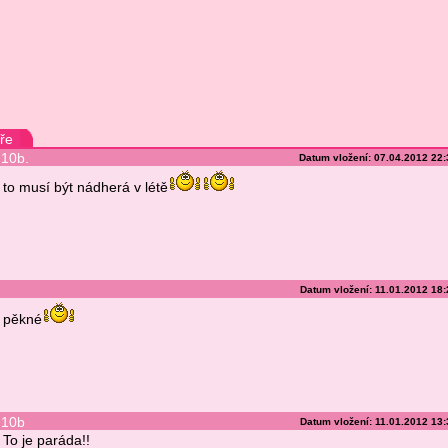
ře
10b.
Datum vložení: 07.04.2012 22
to musí být nádherá v létě
Datum vložení: 11.01.2012 18
pěkné
10b
Datum vložení: 11.01.2012 13
To je paráda!!