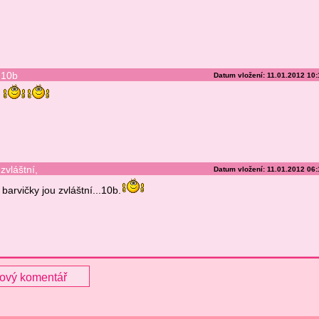
10b
Datum vložení: 11.01.2012 10
zvláštní,
Datum vložení: 11.01.2012 06
barvičky jou zvláštní...10b.
nový komentář