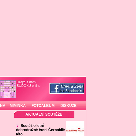
Hrajte s námi
SUDOKU online
!
INA
MIMINKA
FOTOALBUM
DISKUZE
AKTUÁLNÍ SOUTĚŽE
Soutěž o letní
dobrodružné čtení Černobílé
léto.