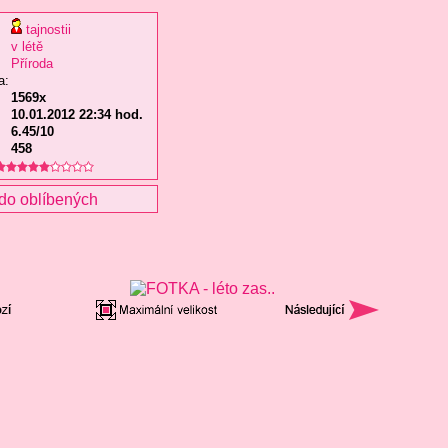
tajnostii
v létě
Příroda
a:
1569x
10.01.2012 22:34 hod.
6.45/10
458
do oblíbených