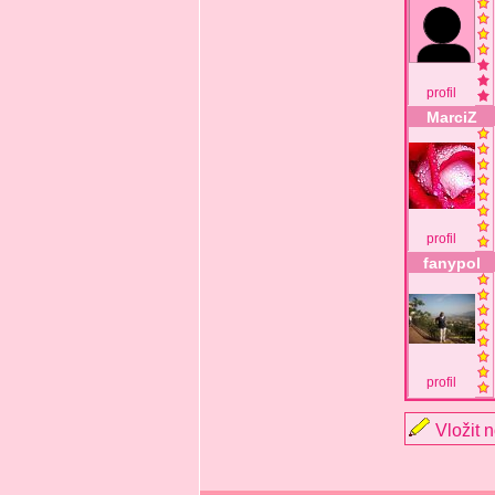
profil
MarciZ
profil
fanypol
profil
Vložit 