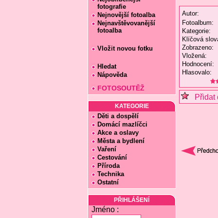
fotografie
Autor:
Nejnovější fotoalba
Fotoalbum:
Nejnavštěvovanější
fotoalba
Kategorie:
Klíčová slov
Zobrazeno:
Vložit novou fotku
Vložená:
Hodnocení:
Hledat
Hlasovalo:
Nápověda
FOTOSOUTĚŽ
Přidat 
KATEGORIE
Děti a dospělí
Domácí mazlíčci
Akce a oslavy
Města a bydlení
Vaření
Cestování
Příroda
Technika
Ostatní
PŘIHLÁŠENÍ
Jméno :