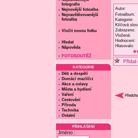
fotografie
Autor:
Nejnovější fotoalba
Fotoalbum:
Nejnavštěvovanější
fotoalba
Kategorie:
Klíčová slov
Zobrazeno:
Vložit novou fotku
Vložená:
Hodnocení:
Hledat
Hlasovalo:
Nápověda
FOTOSOUTĚŽ
Přidat 
KATEGORIE
Děti a dospělí
Domácí mazlíčci
Akce a oslavy
Města a bydlení
Vaření
Cestování
Příroda
Technika
Ostatní
PŘIHLÁŠENÍ
Jméno :