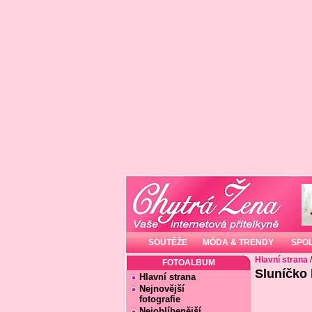
SOUTĚŽE
MÓDA & TRENDY
SPO
Hlavní strana
FOTOALBUM
Sluníčko 
Hlavní strana
Nejnovější
fotografie
Nejoblíbenější