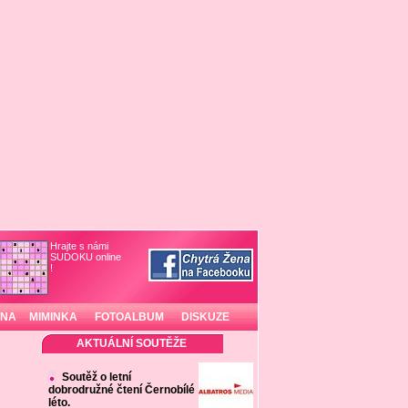
Hrajte s námi
SUDOKU online
!
INA
MIMINKA
FOTOALBUM
DISKUZE
AKTUÁLNÍ SOUTĚŽE
Soutěž o letní
dobrodružné čtení Černobílé
léto.