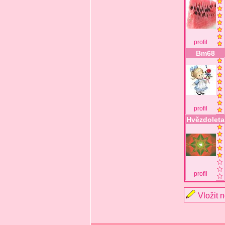
profil
Bm68
profil
Hvězdoleta
profil
Vložit 