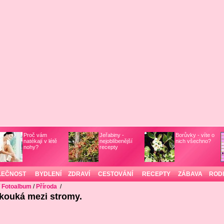
Proč vám
Jeřabiny -
Borůvky - víte o
natékají v létě
nejoblíbenější
nich všechno?
nohy?
recepty
LEČNOST
BYDLENÍ
ZDRAVÍ
CESTOVÁNÍ
RECEPTY
ZÁBAVA
ROD
/
Fotoalbum
/
Příroda
/
kouká mezi stromy.