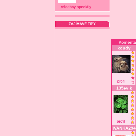
všechny speciály
ZAJÍMAVÉ TIPY
Komentá
koudy
profil
135evik
profil
IVANKA294