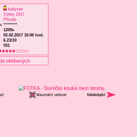
badysek
Výlety 2017
Příroda
a:
*********
1209x
02.02.2017 16:06 hod.
6.23/10
551
do oblíbených