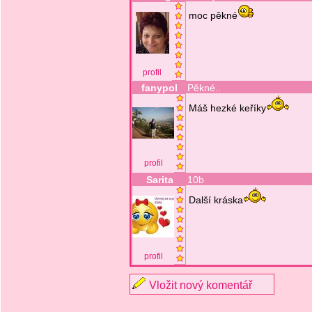
moc pěkné
profil
fanypol
Pěkné..
Máš hezké keříky
profil
Sarita
10b
Další kráska
profil
Vložit nový komentář