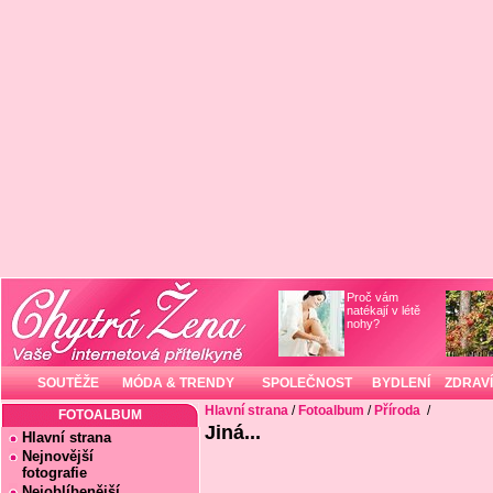
Proč vám
natékají v létě
nohy?
SOUTĚŽE
MÓDA & TRENDY
SPOLEČNOST
BYDLENÍ
ZDRAVÍ
Hlavní strana
/
Fotoalbum
/
Příroda
/
FOTOALBUM
Jiná...
Hlavní strana
Nejnovější
fotografie
Nejoblíbenější