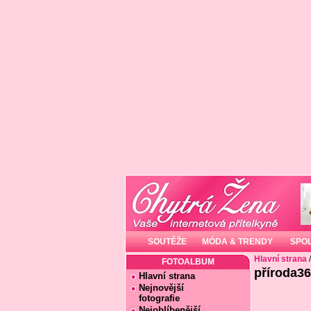
SOUTĚŽE
MÓDA & TRENDY
SPO
Hlavní strana
FOTOALBUM
příroda3
Hlavní strana
Nejnovější
fotografie
Nejoblíbenější