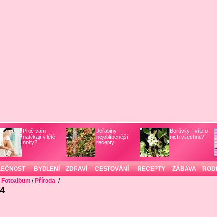
Proč vám
Jeřabiny -
Borůvky - víte o
natékají v létě
nejoblíbenější
nich všechno?
nohy?
recepty
LEČNOST
BYDLENÍ
ZDRAVÍ
CESTOVÁNÍ
RECEPTY
ZÁBAVA
ROD
/
Fotoalbum
/
Příroda
/
64