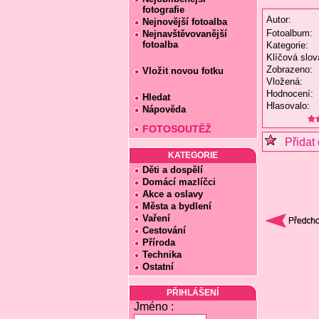
fotografie
Autor:
Nejnovější fotoalba
Fotoalbum:
Nejnavštěvovanější
fotoalba
Kategorie:
Klíčová slov
Zobrazeno:
Vložit novou fotku
Vložená:
Hodnocení:
Hledat
Hlasovalo:
Nápověda
FOTOSOUTĚŽ
Přidat 
KATEGORIE
Děti a dospělí
Domácí mazlíčci
Akce a oslavy
Města a bydlení
Vaření
Cestování
Příroda
Technika
Ostatní
PŘIHLÁŠENÍ
Jméno :