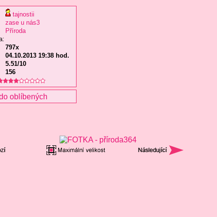
tajnostii
zase u nás3
Příroda
a:
797x
04.10.2013 19:38 hod.
5.51/10
156
do oblíbených