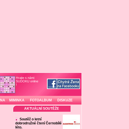
Hrajte s námi
SUDOKU online
!
INA
MIMINKA
FOTOALBUM
DISKUZE
AKTUÁLNÍ SOUTĚŽE
Soutěž o letní
dobrodružné čtení Černobílé
léto.