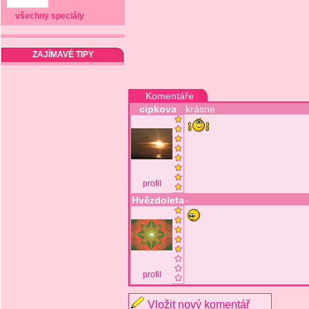
všechny speciály
ZAJÍMAVÉ TIPY
Komentáře
cipkova
krásne
profil
Hvězdoleta
-
profil
Vložit nový komentář