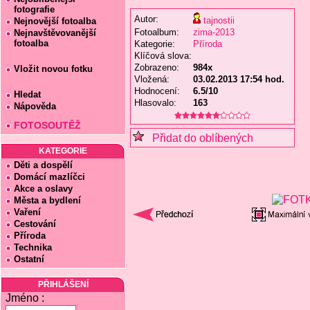
fotografie
Autor:
tajnostii
Nejnovější fotoalba
Fotoalbum:
zima-2013
Nejnavštěvovanější
fotoalba
Kategorie:
Příroda
Klíčová slova:
Zobrazeno:
984x
Vložit novou fotku
Vložená:
03.02.2013 17:54 hod.
Hodnocení:
6.5/10
Hledat
Hlasovalo:
163
Nápověda
FOTOSOUTĚŽ
Přidat do oblíbených
KATEGORIE
Děti a dospělí
Domácí mazlíčci
Akce a oslavy
Města a bydlení
Vaření
Cestování
Příroda
Technika
Ostatní
PŘIHLÁŠENÍ
Jméno :