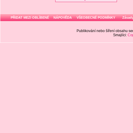
PŘIDAT MEZI OBLÍBENÉ
NÁPOVĚDA
VŠEOBECNÉ PODMÍNKY
Zásady
Publikování nebo šíření obsahu 
Smajlíci:
Cop