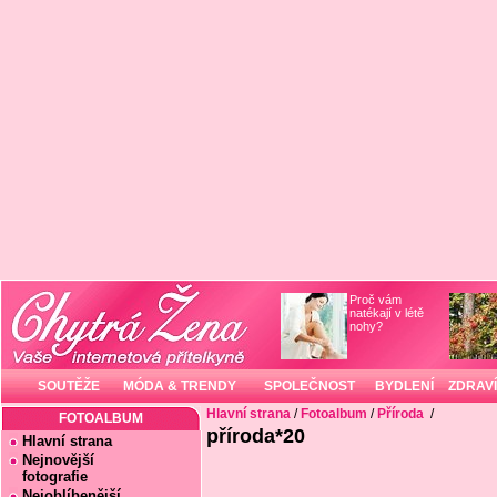
Proč vám
natékají v létě
nohy?
SOUTĚŽE
MÓDA & TRENDY
SPOLEČNOST
BYDLENÍ
ZDRAVÍ
Hlavní strana
/
Fotoalbum
/
Příroda
/
FOTOALBUM
příroda*20
Hlavní strana
Nejnovější
fotografie
Nejoblíbenější