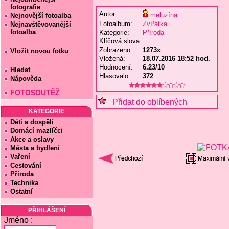
fotografie
Autor:
meluzína
Nejnovější fotoalba
Fotoalbum:
Zvířátka
Nejnavštěvovanější
fotoalba
Kategorie:
Příroda
Klíčová slova:
Zobrazeno:
1273x
Vložit novou fotku
Vložená:
18.07.2016 18:52 hod.
Hodnocení:
6.23/10
Hledat
Hlasovalo:
372
Nápověda
FOTOSOUTĚŽ
Přidat do oblíbených
KATEGORIE
Děti a dospělí
Domácí mazlíčci
Akce a oslavy
Města a bydlení
Vaření
Cestování
Příroda
Technika
Ostatní
PŘIHLÁŠENÍ
Jméno :