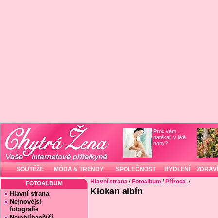
Proč vám
natékají v létě
nohy?
SOUTĚŽE
MÓDA & TRENDY
SPOLEČNOST
BYDLENÍ
ZDRAVÍ
Hlavní strana
/
Fotoalbum
/
Příroda
/
FOTOALBUM
Klokan albín
Hlavní strana
Nejnovější
fotografie
Nejoblíbenější