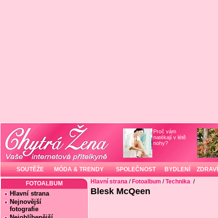
Proč vám
natékají v létě
nohy?
SOUTĚŽE
MÓDA & TRENDY
SPOLEČNOST
BYDLENÍ
ZDRAVÍ
Hlavní strana
/
Fotoalbum
/
Technika
/
FOTOALBUM
Blesk McQeen
Hlavní strana
Nejnovější
fotografie
Nejoblíbenější