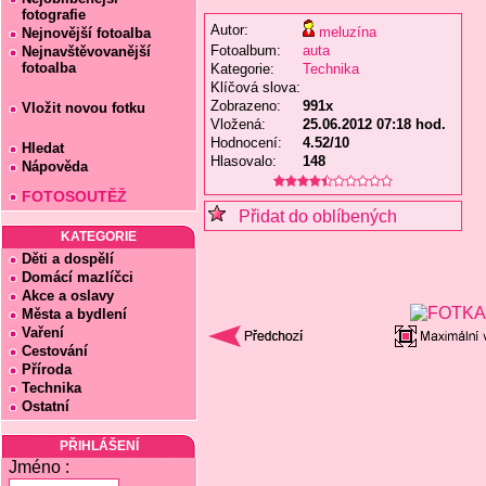
fotografie
Autor:
meluzína
Nejnovější fotoalba
Fotoalbum:
auta
Nejnavštěvovanější
fotoalba
Kategorie:
Technika
Klíčová slova:
Zobrazeno:
991x
Vložit novou fotku
Vložená:
25.06.2012 07:18 hod.
Hodnocení:
4.52/10
Hledat
Hlasovalo:
148
Nápověda
FOTOSOUTĚŽ
Přidat do oblíbených
KATEGORIE
Děti a dospělí
Domácí mazlíčci
Akce a oslavy
Města a bydlení
Vaření
Cestování
Příroda
Technika
Ostatní
PŘIHLÁŠENÍ
Jméno :