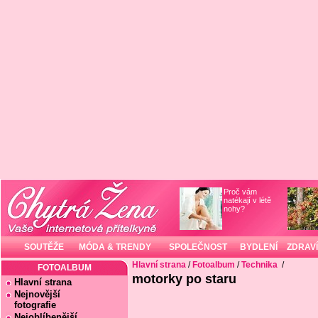
Proč vám
natékají v létě
nohy?
SOUTĚŽE
MÓDA & TRENDY
SPOLEČNOST
BYDLENÍ
ZDRAVÍ
Hlavní strana
/
Fotoalbum
/
Technika
/
FOTOALBUM
motorky po staru
Hlavní strana
Nejnovější
fotografie
Nejoblíbenější