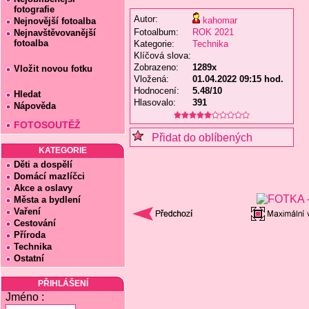
fotografie
Autor:
kahomar
Nejnovější fotoalba
Fotoalbum:
ROK 2021
Nejnavštěvovanější
fotoalba
Kategorie:
Technika
Klíčová slova:
Zobrazeno:
1289x
Vložit novou fotku
Vložená:
01.04.2022 09:15 hod.
Hodnocení:
5.48/10
Hledat
Hlasovalo:
391
Nápověda
FOTOSOUTĚŽ
Přidat do oblíbených
KATEGORIE
Děti a dospělí
Domácí mazlíčci
Akce a oslavy
Města a bydlení
Vaření
Cestování
Příroda
Technika
Ostatní
PŘIHLÁŠENÍ
Jméno :