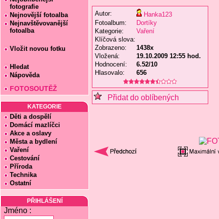
fotografie
Autor:
Hanka123
Nejnovější fotoalba
Fotoalbum:
Dortíky
Nejnavštěvovanější
fotoalba
Kategorie:
Vaření
Klíčová slova:
Zobrazeno:
1438x
Vložit novou fotku
Vložená:
19.10.2009 12:55 hod.
Hodnocení:
6.52/10
Hledat
Hlasovalo:
656
Nápověda
FOTOSOUTĚŽ
Přidat do oblíbených
KATEGORIE
Děti a dospělí
Domácí mazlíčci
Akce a oslavy
Města a bydlení
Vaření
Cestování
Příroda
Technika
Ostatní
PŘIHLÁŠENÍ
Jméno :