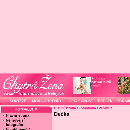
Proč vám
natékají v létě
nohy?
SOUTĚŽE
MÓDA & TRENDY
SPOLEČNOST
BYDLENÍ
ZDRAVÍ
Hlavní strana
/
Fotoalbum
/
Vaření
/
FOTOALBUM
Dečka
Hlavní strana
Nejnovější
fotografie
Nejoblíbenější