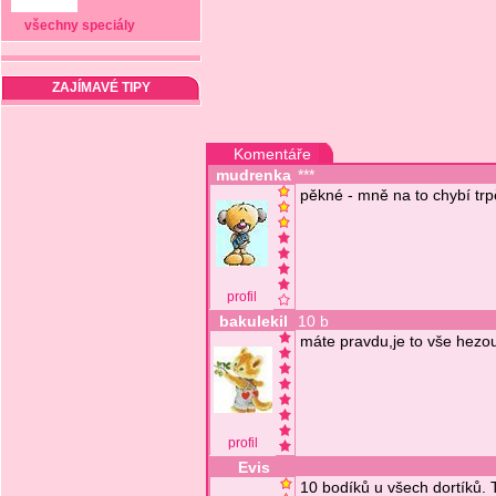
všechny speciály
ZAJÍMAVÉ TIPY
Komentáře
mudrenka
***
pěkné - mně na to chybí trp
profil
bakulekil
10 b
máte pravdu,je to vše hezou
profil
Evis
10 bodíků u všech dortíků. 