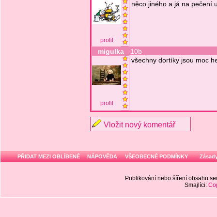
něco jiného a já na pečení 
profil
migulka
10b
všechny dortíky jsou moc h
profil
Vložit nový komentář
PŘIDAT MEZI OBLÍBENÉ
NÁPOVĚDA
VŠEOBECNÉ PODMÍNKY
Zásady
Publikování nebo šíření obsahu 
Smajlíci:
Cop