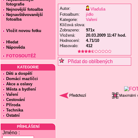
fotografie
Autor:
Vlaďuša
Nejnovější fotoalba
Fotoalbum:
jídlo
Nejnavštěvovanější
fotoalba
Kategorie:
Vaření
Klíčová slova:
Zobrazeno:
971x
Vložit novou fotku
Vložená:
20.03.2009 11:47 hod.
Hodnocení:
4.71/10
Hledat
Hlasovalo:
412
Nápověda
FOTOSOUTĚŽ
Přidat do oblíbených
KATEGORIE
Děti a dospělí
Domácí mazlíčci
Akce a oslavy
Města a bydlení
Vaření
Cestování
Příroda
Technika
Ostatní
PŘIHLÁŠENÍ
Jméno :