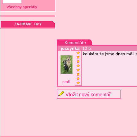
všechny speciály
ZAJÍMAVÉ TIPY
Komentáře
jessynka
10 b.
koukám že jsme dnes měli s
profil
Vložit nový komentář