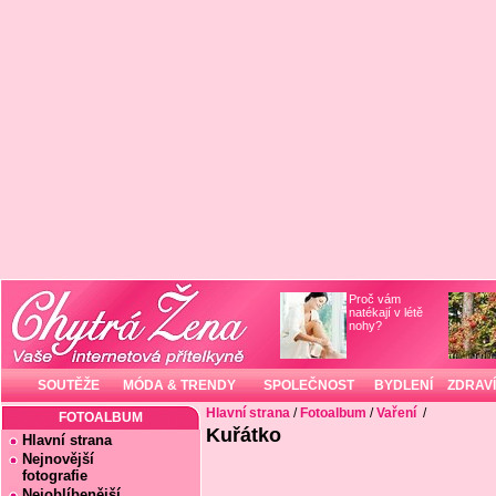
Proč vám
natékají v létě
nohy?
SOUTĚŽE
MÓDA & TRENDY
SPOLEČNOST
BYDLENÍ
ZDRAVÍ
Hlavní strana
/
Fotoalbum
/
Vaření
/
FOTOALBUM
Kuřátko
Hlavní strana
Nejnovější
fotografie
Nejoblíbenější