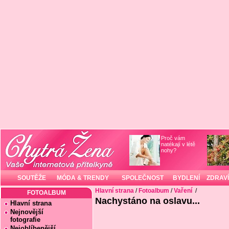
Proč vám
natékají v létě
nohy?
SOUTĚŽE
MÓDA & TRENDY
SPOLEČNOST
BYDLENÍ
ZDRAVÍ
Hlavní strana
/
Fotoalbum
/
Vaření
/
FOTOALBUM
Nachystáno na oslavu...
Hlavní strana
Nejnovější
fotografie
Nejoblíbenější