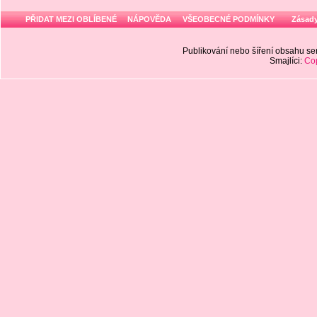
PŘIDAT MEZI OBLÍBENÉ
NÁPOVĚDA
VŠEOBECNÉ PODMÍNKY
Zásady
Publikování nebo šíření obsahu 
Smajlíci:
Cop