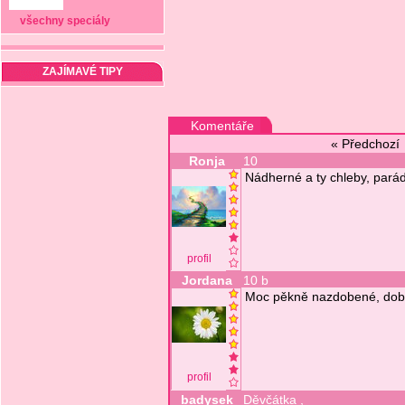
všechny speciály
ZAJÍMAVÉ TIPY
Komentáře
« Předchoz
Ronja
10
Nádherné a ty chleby, pará
profil
Jordana
10 b
Moc pěkně nazdobené, dob
profil
badysek
Děvčátka ,