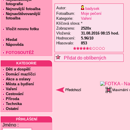
fotografie
Autor:
badysek
Nejnovější fotoalba
Fotoalbum:
Moje pečení
Nejnavštěvovanější
fotoalba
Kategorie:
Vaření
Klíčová slova:
*
Zobrazeno:
2520x
Vložit novou fotku
Vložená:
31.08.2016 08:15 hod.
Hodnocení:
5.96/10
Hledat
Hlasovalo:
853
Nápověda
FOTOSOUTĚŽ
Přidat do oblíbených
KATEGORIE
Děti a dospělí
Domácí mazlíčci
Akce a oslavy
Města a bydlení
Vaření
Cestování
Příroda
Technika
Ostatní
PŘIHLÁŠENÍ
Jméno :