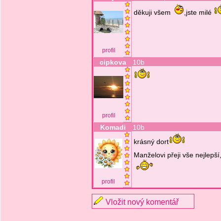
děkuji všem
,jste milé
profil
cipkova
10b
profil
Komadi
10b
krásný dort
Manželovi přeji vše nejlepší
profil
Vložit nový komentář