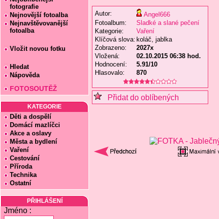
fotografie
Autor:
Angel666
Nejnovější fotoalba
Fotoalbum:
Sladké a slané pečení
Nejnavštěvovanější
fotoalba
Kategorie:
Vaření
Klíčová slova:
koláč, jablka
Zobrazeno:
2027x
Vložit novou fotku
Vložená:
02.10.2015 06:38 hod.
Hodnocení:
5.91/10
Hledat
Hlasovalo:
870
Nápověda
FOTOSOUTĚŽ
Přidat do oblíbených
KATEGORIE
Děti a dospělí
Domácí mazlíčci
Akce a oslavy
Města a bydlení
Vaření
Cestování
Příroda
Technika
Ostatní
PŘIHLÁŠENÍ
Jméno :