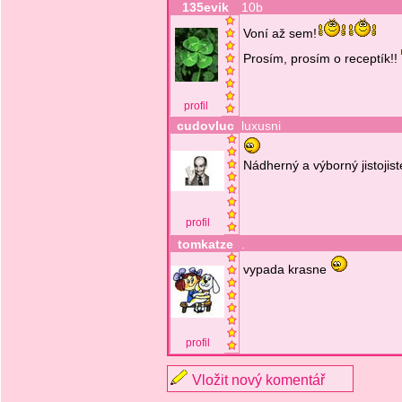
135evik
10b
Voní až sem!
Prosím, prosím o receptík!!
profil
cudovluc
luxusni
Nádherný a výborný jistojist
profil
tomkatze
.
vypada krasne
profil
Vložit nový komentář