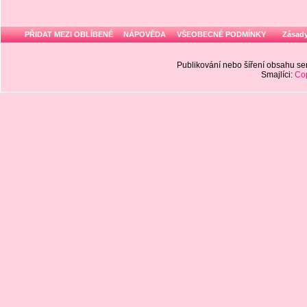
PŘIDAT MEZI OBLÍBENÉ
NÁPOVĚDA
VŠEOBECNÉ PODMÍNKY
Zásady
Publikování nebo šíření obsahu 
Smajlíci:
Cop