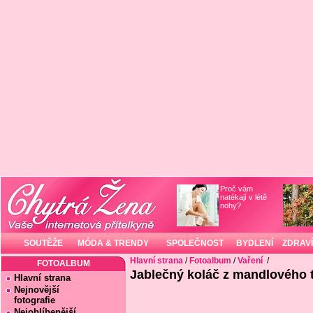
Proč vám
natékají v létě
nohy?
SOUTĚŽE
MÓDA & TRENDY
SPOLEČNOST
BYDLENÍ
ZDRAVÍ
Hlavní strana
/
Fotoalbum
/
Vaření
/
FOTOALBUM
Jablečný koláč z mandlového 
Hlavní strana
Nejnovější
fotografie
Nejoblíbenější