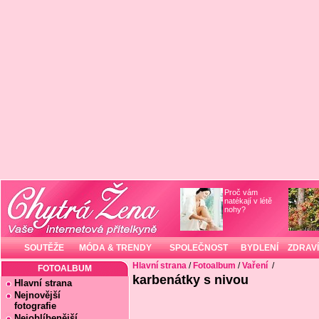
Proč vám
natékají v létě
nohy?
SOUTĚŽE
MÓDA & TRENDY
SPOLEČNOST
BYDLENÍ
ZDRAVÍ
Hlavní strana
/
Fotoalbum
/
Vaření
/
FOTOALBUM
karbenátky s nivou
Hlavní strana
Nejnovější
fotografie
Nejoblíbenější