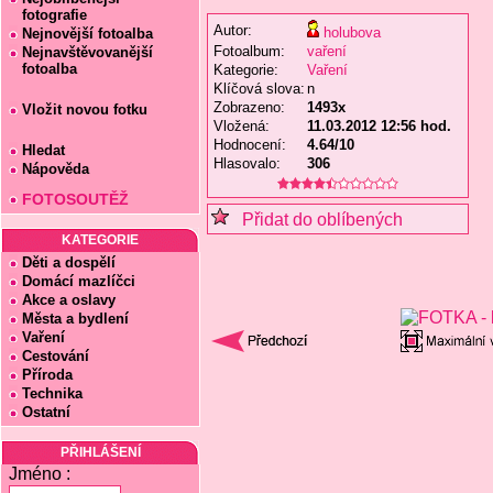
fotografie
Autor:
holubova
Nejnovější fotoalba
Fotoalbum:
vaření
Nejnavštěvovanější
fotoalba
Kategorie:
Vaření
Klíčová slova:
n
Zobrazeno:
1493x
Vložit novou fotku
Vložená:
11.03.2012 12:56 hod.
Hodnocení:
4.64/10
Hledat
Hlasovalo:
306
Nápověda
FOTOSOUTĚŽ
Přidat do oblíbených
KATEGORIE
Děti a dospělí
Domácí mazlíčci
Akce a oslavy
Města a bydlení
Vaření
Cestování
Příroda
Technika
Ostatní
PŘIHLÁŠENÍ
Jméno :