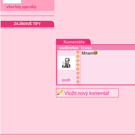
všechny speciály
ZAJÍMAVÉ TIPY
Komentáře
cudovluc
krasa
Mnam
profil
Vložit nový komentář