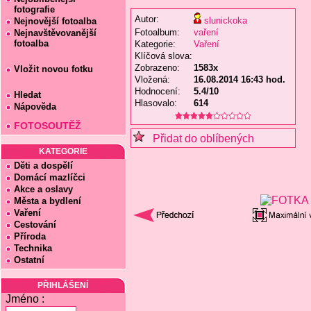
fotografie
Autor:
slunickoka
Nejnovější fotoalba
Fotoalbum:
vaření
Nejnavštěvovanější
fotoalba
Kategorie:
Vaření
Klíčová slova:
Zobrazeno:
1583x
Vložit novou fotku
Vložená:
16.08.2014 16:43 hod.
Hodnocení:
5.4/10
Hledat
Hlasovalo:
614
Nápověda
FOTOSOUTĚŽ
Přidat do oblíbených
KATEGORIE
Děti a dospělí
Domácí mazlíčci
Akce a oslavy
Města a bydlení
Vaření
Cestování
Příroda
Technika
Ostatní
PŘIHLÁŠENÍ
Jméno :