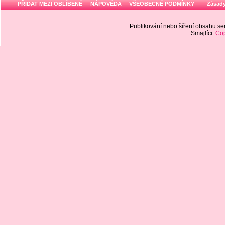
PŘIDAT MEZI OBLÍBENÉ
NÁPOVĚDA
VŠEOBECNÉ PODMÍNKY
Zásady
Publikování nebo šíření obsahu 
Smajlíci:
Cop