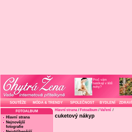
Proč vám
natékají v létě
nohy?
SOUTĚŽE
MÓDA & TRENDY
SPOLEČNOST
BYDLENÍ
ZDRAVÍ
Hlavní strana
/
Fotoalbum
/
Vaření
/
FOTOALBUM
cuketový nákyp
Hlavní strana
Nejnovější
fotografie
Nejoblíbenější