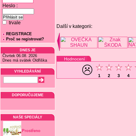
Heslo :
trvale
Další v kategorii:
REGISTRACE
Proč se registrovat?
DNES JE
Čtvrtek 06.08. 2026
Hodnocení
Dnes má svátek Oldřiška
VYHLEDÁVÁNÍ
1
2
3
4
DOPORUČUJEME
NAŠE SPECIÁLY
Prostřeno