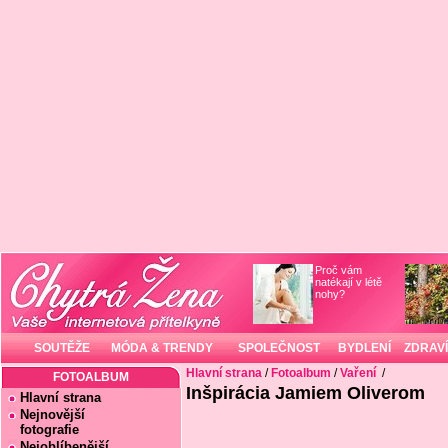
Proč vám
natékají v létě
nohy?
SOUTĚŽE
MÓDA & TRENDY
SPOLEČNOST
BYDLENÍ
ZDRAVÍ
Hlavní strana
/
Fotoalbum
/
Vaření
/
FOTOALBUM
Inšpirácia Jamiem Oliverom
Hlavní strana
Nejnovější
fotografie
Nejoblíbenější