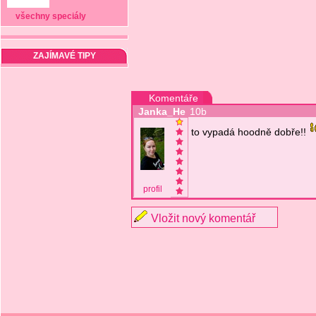
všechny speciály
ZAJÍMAVÉ TIPY
Komentáře
Janka_He
10b
to vypadá hoodně dobře!!
profil
Vložit nový komentář