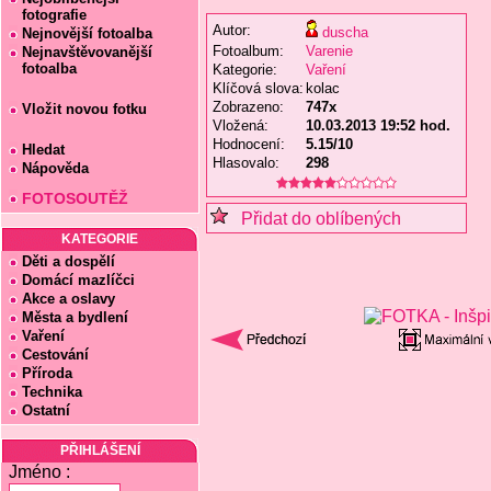
fotografie
Autor:
duscha
Nejnovější fotoalba
Fotoalbum:
Varenie
Nejnavštěvovanější
fotoalba
Kategorie:
Vaření
Klíčová slova:
kolac
Zobrazeno:
747x
Vložit novou fotku
Vložená:
10.03.2013 19:52 hod.
Hodnocení:
5.15/10
Hledat
Hlasovalo:
298
Nápověda
FOTOSOUTĚŽ
Přidat do oblíbených
KATEGORIE
Děti a dospělí
Domácí mazlíčci
Akce a oslavy
Města a bydlení
Vaření
Cestování
Příroda
Technika
Ostatní
PŘIHLÁŠENÍ
Jméno :