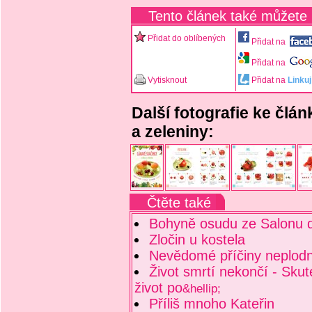
Tento článek také můžete
Přidat do oblíbených
Přidat na
Přidat na
Vytisknout
Přidat na
Linkuj
Další fotografie ke člá
a zeleniny:
Čtěte také
Bohyně osudu ze Salonu 
Zločin u kostela
Nevědomé příčiny neplodn
Život smrtí nekončí - Skute
život po
&hellip;
Příliš mnoho Kateřin