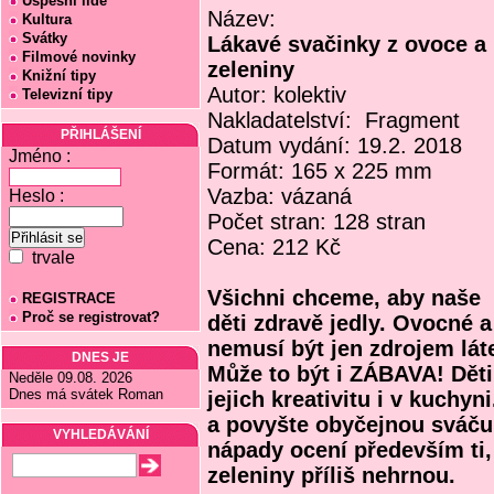
Úspěšní lidé
Název:
Kultura
Svátky
Lákavé svačinky z ovoce a
Filmové novinky
zeleniny
Knižní tipy
Autor: kolektiv
Televizní tipy
Nakladatelství: Fragment
PŘIHLÁŠENÍ
Datum vydání: 19.2. 2018
Jméno :
Formát: 165 x 225 mm
Vazba: vázaná
Heslo :
Počet stran: 128 stran
Cena: 212 Kč
trvale
Všichni chceme, aby naše
REGISTRACE
Proč se registrovat?
děti zdravě jedly. Ovocné 
nemusí být jen zdrojem lát
DNES JE
Může to být i ZÁBAVA! Děti 
Neděle 09.08. 2026
Dnes má svátek Roman
jejich kreativitu i v kuchyn
a povyšte obyčejnou sváču 
VYHLEDÁVÁNÍ
nápady ocení především ti, 
zeleniny příliš nehrnou.