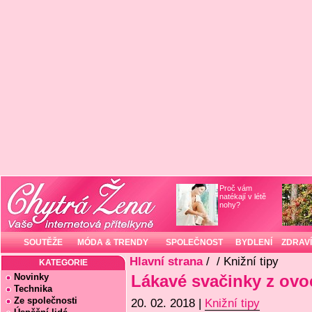
Proč vám
natékají v létě
nohy?
SOUTĚŽE
MÓDA & TRENDY
SPOLEČNOST
BYDLENÍ
ZDRAVÍ
Hlavní strana
/
/ Knižní tipy
KATEGORIE
Novinky
Lákavé svačinky z ovo
Technika
Ze společnosti
20. 02. 2018 |
Knižní tipy