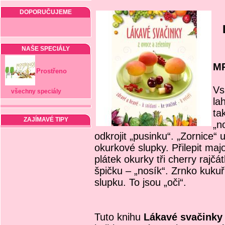
DOPORUČUJEME
NAŠE SPECIÁLY
M
Prostřeno
Vs
všechny speciály
la
ta
ZAJÍMAVÉ TIPY
„n
odkrojit „pusinku“. „Zornice“
okurkové slupky. Přilepit maj
plátek okurky tři cherry rajčá
špičku – „nosík“. Zrnko kukuř
slupku. To jsou „oči“.
Tuto knihu
Lákavé svačinky 