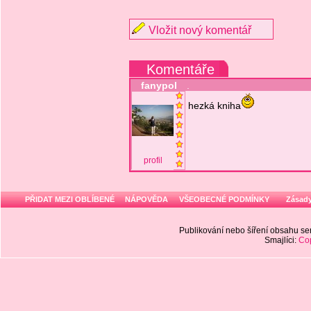
Vložit nový komentář
Komentáře
fanypol
.
hezká kniha
profil
PŘIDAT MEZI OBLÍBENÉ
NÁPOVĚDA
VŠEOBECNÉ PODMÍNKY
Zásady
Publikování nebo šíření obsahu 
Smajlíci:
Cop