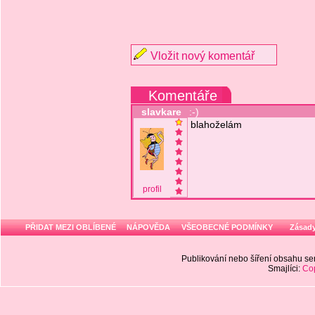
Vložit nový komentář
Komentáře
slavkare
:-)
blahoželám
profil
PŘIDAT MEZI OBLÍBENÉ
NÁPOVĚDA
VŠEOBECNÉ PODMÍNKY
Zásady
Publikování nebo šíření obsahu 
Smajlíci:
Cop