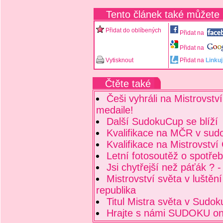
Tento článek také můžete
Přidat do oblíbených
Přidat na
Přidat na
Vytisknout
Přidat na
Linkuj
Čtěte také
Češi vyhráli na Mistrovstv
medaile!
Další SudokuCup se blíží
Kvalifikace na MČR v sud
Kvalifikace na Mistrovstv
Letní fotosoutěž o spotře
Jsi chytřejší než páťák ? -
Mistrovství světa v luště
republika
Titul Mistra světa v Sudok
Hrajte s námi SUDOKU onl