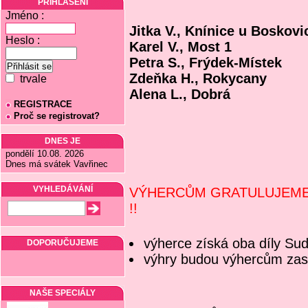
PŘIHLÁŠENÍ
Jméno :
Jitka V., Knínice u Boskovi
Heslo :
Karel V., Most 1
Petra S., Frýdek-Místek
Zdeňka H., Rokycany
trvale
Alena L., Dobrá
REGISTRACE
Proč se registrovat?
DNES JE
pondělí 10.08. 2026
Dnes má svátek Vavřinec
VYHLEDÁVÁNÍ
VÝHERCŮM GRATULUJEM
!!
výherce získá oba díly Su
DOPORUČUJEME
výhry budou výhercům zas
NAŠE SPECIÁLY