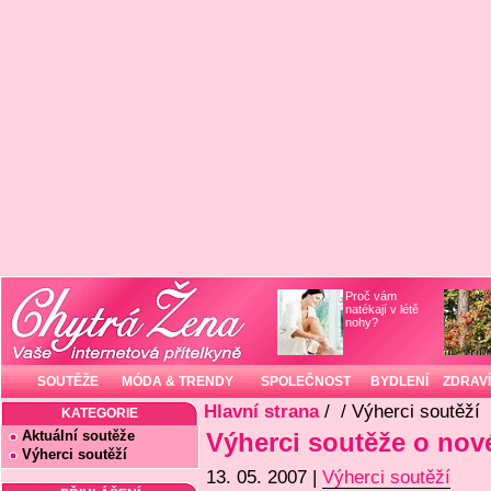
Proč vám
natékají v létě
nohy?
SOUTĚŽE
MÓDA & TRENDY
SPOLEČNOST
BYDLENÍ
ZDRAVÍ
Hlavní strana
/
/ Výherci soutěží
KATEGORIE
Aktuální soutěže
Výherci soutěže o nov
Výherci soutěží
13. 05. 2007 |
Výherci soutěží