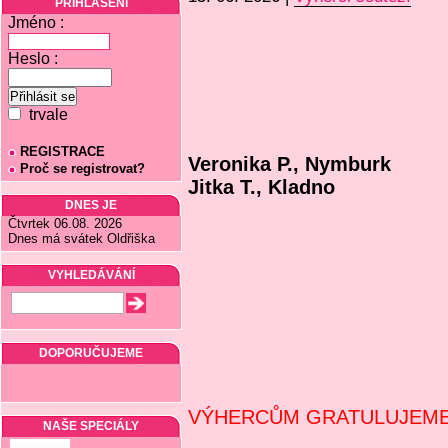
PŘIHLÁŠENÍ
Jméno :
Heslo :
trvale
REGISTRACE
Veronika P., Nymburk
Proč se registrovat?
Jitka T., Kladno
DNES JE
Čtvrtek 06.08. 2026
Dnes má svátek Oldřiška
VYHLEDÁVÁNÍ
DOPORUČUJEME
VÝHERCŮM GRATULUJEME 
NAŠE SPECIÁLY