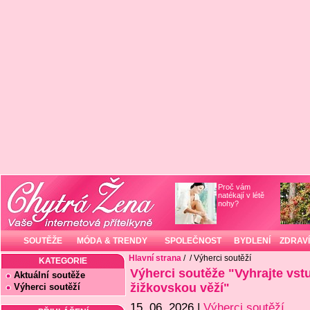
Proč vám
natékají v létě
nohy?
SOUTĚŽE
MÓDA & TRENDY
SPOLEČNOST
BYDLENÍ
ZDRAVÍ
Hlavní strana
/
/ Výherci soutěží
KATEGORIE
Výherci soutěže "Vyhrajte vs
Aktuální soutěže
žižkovskou věží"
Výherci soutěží
15. 06. 2026 |
Výherci soutěží