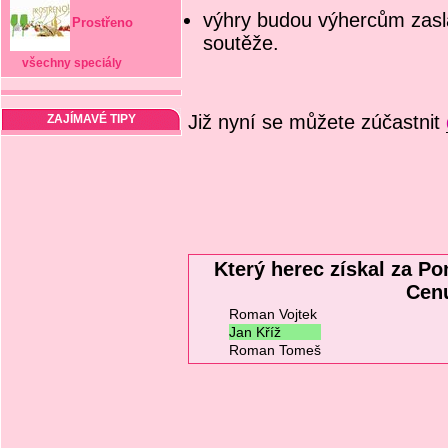
výhry budou výhercům zasl
Prostřeno
soutěže.
všechny speciály
Již nyní se můžete zúčastnit
ZAJÍMAVÉ TIPY
Který herec získal za Po
Cen
Roman Vojtek
Jan Kříž
Roman Tomeš