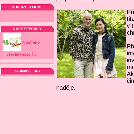
DOPORUČUJEME
Př
ti
v 
NAŠE SPECIÁLY
ch
Prostřeno
Př
in
všechny speciály
in
mo
ZAJÍMAVÉ TIPY
Ak
či
naděje.