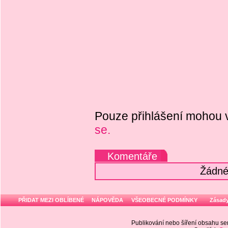
Pouze přihlášení mohou 
se.
Komentáře
Žádné
PŘIDAT MEZI OBLÍBENÉ
NÁPOVĚDA
VŠEOBECNÉ PODMÍNKY
Zásady
Publikování nebo šíření obsahu 