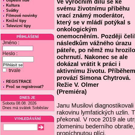
Úspěšní lidé
Ve výročním dílu se ke
Kultura
svému životnímu příběhu
Svátky
vrací známý moderátor,
Filmové novinky
Knižní tipy
který se v mládí potýkal s
Televizní tipy
onkologickým
onemocněním. Později čeli
PŘIHLÁŠENÍ
následkům vážného úrazu
Jméno :
páteře, po němž mu hrozil
Heslo :
ochrnutí. Nakonec se ale
dokázal vrátit k práci i
aktivnímu životu. Příběhe
trvale
provází Simona Chytrová.
REGISTRACE
Režie V. Olmer
Proč se registrovat?
(Premiéra)
DNES JE
Sobota 08.08. 2026
Janu Musilovi diagnostikovali 
Dnes má svátek Soběslav
rakovinu lymfatických uzlin. 
překonal. V roce 2019 ale utr
VYHLEDÁVÁNÍ
zlomeninu bederního obratle
propíchnutou plíci.