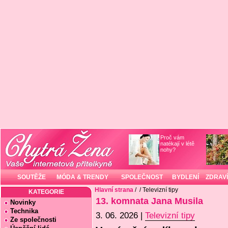
Proč vám
natékají v létě
nohy?
SOUTĚŽE
MÓDA & TRENDY
SPOLEČNOST
BYDLENÍ
ZDRAVÍ
Hlavní strana
/
/ Televizní tipy
KATEGORIE
13. komnata Jana Musila
Novinky
Technika
3. 06. 2026 |
Televizní tipy
Ze společnosti