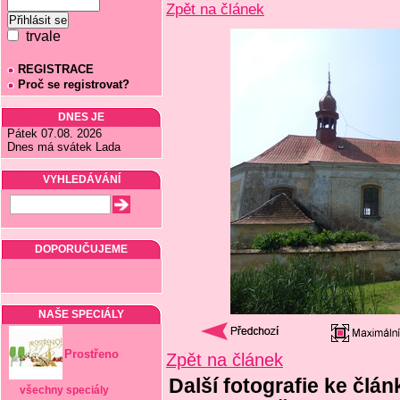
Zpět na článek
trvale
REGISTRACE
Proč se registrovat?
DNES JE
Pátek 07.08. 2026
Dnes má svátek Lada
VYHLEDÁVÁNÍ
DOPORUČUJEME
NAŠE SPECIÁLY
Prostřeno
Zpět na článek
Další fotografie ke člán
všechny speciály