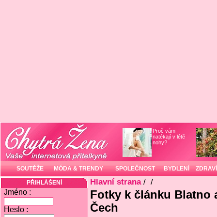
Proč vám
natékají v létě
nohy?
SOUTĚŽE
MÓDA & TRENDY
SPOLEČNOST
BYDLENÍ
ZDRAVÍ
Hlavní strana
/
/
PŘIHLÁŠENÍ
Jméno :
Fotky k článku Blatno 
Čech
Heslo :