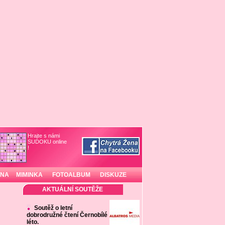
Hrajte s námi
SUDOKU online
!
INA
MIMINKA
FOTOALBUM
DISKUZE
AKTUÁLNÍ SOUTĚŽE
Soutěž o letní
dobrodružné čtení Černobílé
léto.