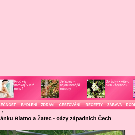
Proč vám
Jeřabiny -
Borůvky - víte o
natékají v létě
nejoblíbenější
nich všechno?
nohy?
recepty
LEČNOST
BYDLENÍ
ZDRAVÍ
CESTOVÁNÍ
RECEPTY
ZÁBAVA
ROD
/
/
lánku Blatno a Žatec - oázy západních Čech