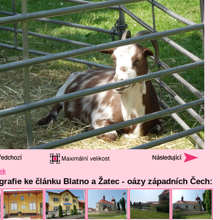
ek
ografie ke článku Blatno a Žatec - oázy západních Čech: