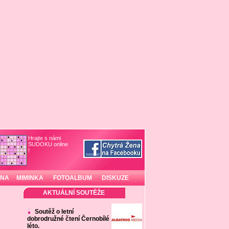
Hrajte s námi
SUDOKU online
!
INA
MIMINKA
FOTOALBUM
DISKUZE
AKTUÁLNÍ SOUTĚŽE
Soutěž o letní
dobrodružné čtení Černobílé
léto.