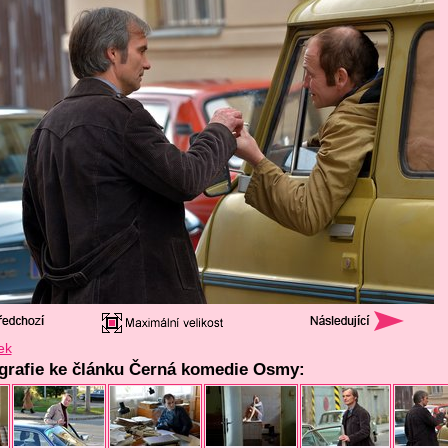
ek
ografie ke článku Černá komedie Osmy: