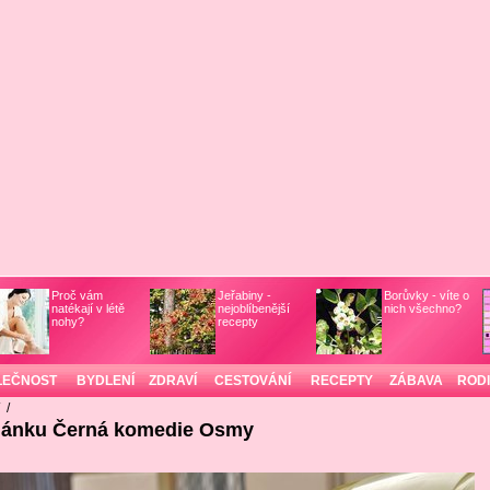
Proč vám
Jeřabiny -
Borůvky - víte o
natékají v létě
nejoblíbenější
nich všechno?
nohy?
recepty
LEČNOST
BYDLENÍ
ZDRAVÍ
CESTOVÁNÍ
RECEPTY
ZÁBAVA
ROD
/
/
článku Černá komedie Osmy