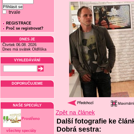
trvale
REGISTRACE
Proč se registrovat?
DNES JE
Čtvrtek 06.08. 2026
Dnes má svátek Oldřiška
VYHLEDÁVÁNÍ
DOPORUČUJEME
NAŠE SPECIÁLY
Zpět na článek
Prostřeno
Další fotografie ke člán
Dobrá sestra:
všechny speciály