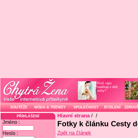
Proč vám
natékají v létě
nohy?
SOUTĚŽE
MÓDA & TRENDY
SPOLEČNOST
BYDLENÍ
ZDRAVÍ
Hlavní strana
/
/
PŘIHLÁŠENÍ
Jméno :
Fotky k článku Cesty do
Zpět na článek
Heslo :