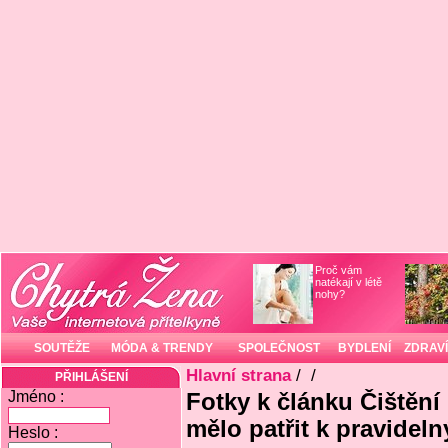
Proč vám
natékají v létě
nohy?
SOUTĚŽE
MÓDA & TRENDY
SPOLEČNOST
BYDLENÍ
ZDRAVÍ
Hlavní strana
/
/
PŘIHLÁŠENÍ
Jméno :
Fotky k článku Čištění
mělo patřit k pravide
Heslo :