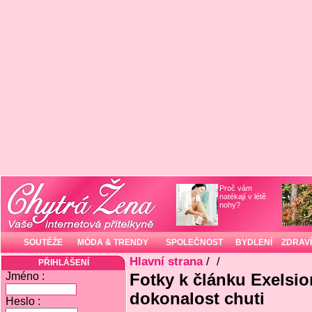
Proč vám
natékají v létě
nohy?
SOUTĚŽE
MÓDA & TRENDY
SPOLEČNOST
BYDLENÍ
ZDRAVÍ
Hlavní strana
/
/
PŘIHLÁŠENÍ
Jméno :
Fotky k článku Exelsio
dokonalost chuti
Heslo :