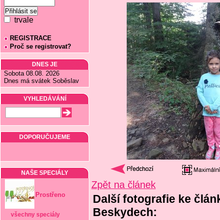
trvale
REGISTRACE
Proč se registrovat?
DNES JE
Sobota 08.08. 2026
Dnes má svátek Soběslav
VYHLEDÁVÁNÍ
DOPORUČUJEME
NAŠE SPECIÁLY
Zpět na článek
Prostřeno
Další fotografie ke člá
Beskydech:
všechny speciály