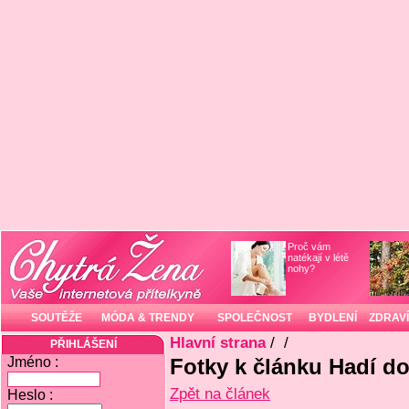
Proč vám
natékají v létě
nohy?
SOUTĚŽE
MÓDA & TRENDY
SPOLEČNOST
BYDLENÍ
ZDRAVÍ
Hlavní strana
/
/
PŘIHLÁŠENÍ
Jméno :
Fotky k článku Hadí d
Zpět na článek
Heslo :