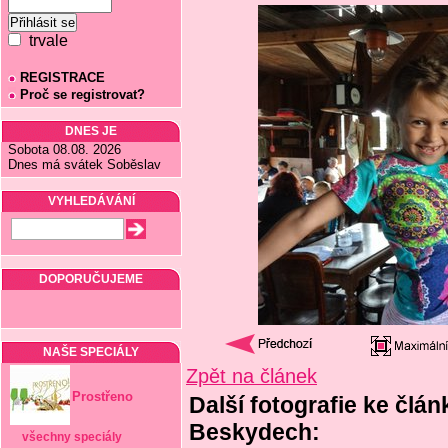
trvale
REGISTRACE
Proč se registrovat?
DNES JE
Sobota 08.08. 2026
Dnes má svátek Soběslav
VYHLEDÁVÁNÍ
DOPORUČUJEME
NAŠE SPECIÁLY
Zpět na článek
Prostřeno
Další fotografie ke člá
Beskydech:
všechny speciály