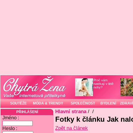
Proč vám
natékají v létě
nohy?
SOUTĚŽE
MÓDA & TRENDY
SPOLEČNOST
BYDLENÍ
ZDRAVÍ
Hlavní strana
/
/
PŘIHLÁŠENÍ
Jméno :
Fotky k článku Jak nal
Zpět na článek
Heslo :