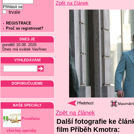
Zpět na článek
trvale
REGISTRACE
Proč se registrovat?
DNES JE
pondělí 10.08. 2026
Dnes má svátek Vavřinec
VYHLEDÁVÁNÍ
DOPORUČUJEME
NAŠE SPECIÁLY
Zpět na článek
Prostřeno
Další fotografie ke člá
film Příběh Kmotra:
všechny speciály