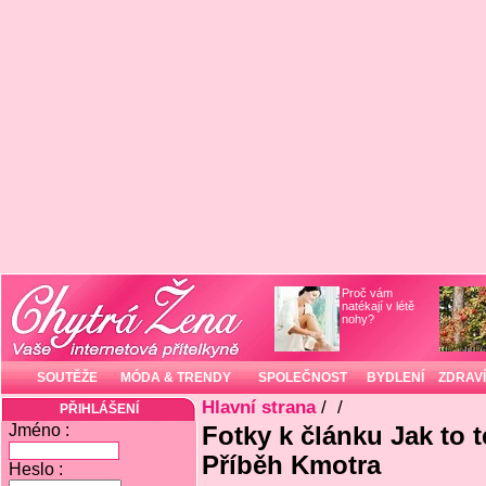
Proč vám
natékají v létě
nohy?
SOUTĚŽE
MÓDA & TRENDY
SPOLEČNOST
BYDLENÍ
ZDRAVÍ
Hlavní strana
/
/
PŘIHLÁŠENÍ
Jméno :
Fotky k článku Jak to 
Příběh Kmotra
Heslo :