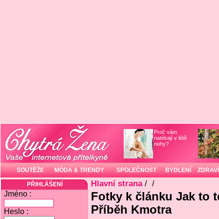
Proč vám
natékají v létě
nohy?
SOUTĚŽE
MÓDA & TRENDY
SPOLEČNOST
BYDLENÍ
ZDRAVÍ
Hlavní strana
/
/
PŘIHLÁŠENÍ
Jméno :
Fotky k článku Jak to 
Příběh Kmotra
Heslo :