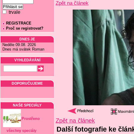
Zpět na článek
trvale
REGISTRACE
Proč se registrovat?
DNES JE
Neděle 09.08. 2026
Dnes má svátek Roman
VYHLEDÁVÁNÍ
DOPORUČUJEME
NAŠE SPECIÁLY
Prostřeno
Zpět na článek
Další fotografie ke člá
všechny speciály