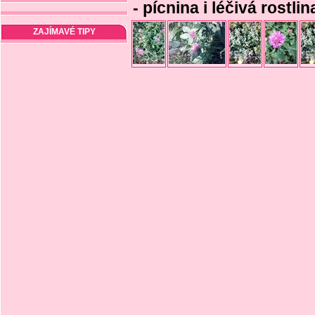
- pícnina i léčivá rostlin
ZAJÍMAVÉ TIPY