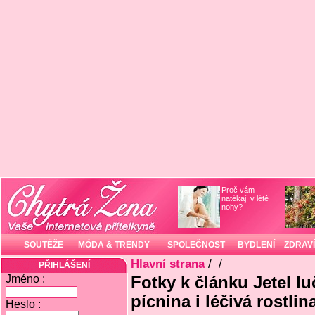
Proč vám
natékají v létě
nohy?
SOUTĚŽE
MÓDA & TRENDY
SPOLEČNOST
BYDLENÍ
ZDRAVÍ
Hlavní strana
/
/
PŘIHLÁŠENÍ
Jméno :
Fotky k článku Jetel lu
pícnina i léčivá rostlin
Heslo :