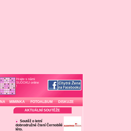
Hrajte s námi
SUDOKU online
!
INA
MIMINKA
FOTOALBUM
DISKUZE
AKTUÁLNÍ SOUTĚŽE
Soutěž o letní
dobrodružné čtení Černobílé
léto.