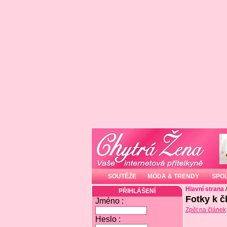
SOUTĚŽE
MÓDA & TRENDY
SPO
Hlavní strana
PŘIHLÁŠENÍ
Fotky k č
Jméno :
Zpět na článek
Heslo :