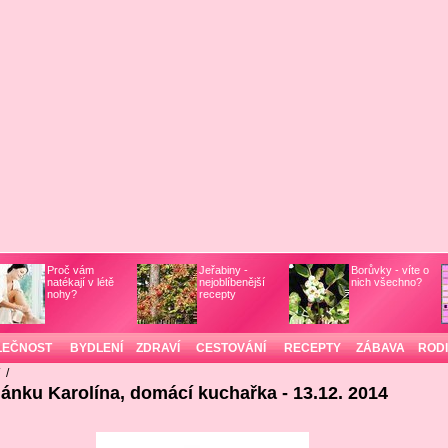
Proč vám
Jeřabiny -
Borůvky - víte o
natékají v létě
nejoblíbenější
nich všechno?
nohy?
recepty
LEČNOST
BYDLENÍ
ZDRAVÍ
CESTOVÁNÍ
RECEPTY
ZÁBAVA
ROD
/
/
lánku Karolína, domácí kuchařka - 13.12. 2014