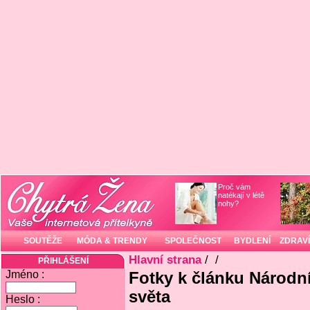
Proč vám
natékají v létě
nohy?
SOUTĚŽE
MÓDA & TRENDY
SPOLEČNOST
BYDLENÍ
ZDRAVÍ
Hlavní strana
/
/
PŘIHLÁŠENÍ
Jméno :
Fotky k článku Národní
světa
Heslo :