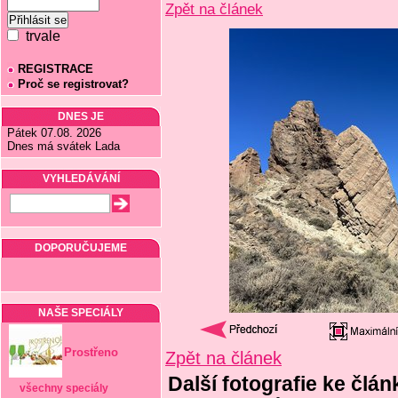
Zpět na článek
trvale
REGISTRACE
Proč se registrovat?
DNES JE
Pátek 07.08. 2026
Dnes má svátek Lada
VYHLEDÁVÁNÍ
DOPORUČUJEME
NAŠE SPECIÁLY
Prostřeno
Zpět na článek
Další fotografie ke člán
všechny speciály