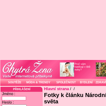
Proč vám
natékají v létě
nohy?
SOUTĚŽE
MÓDA & TRENDY
SPOLEČNOST
BYDLENÍ
ZDRAVÍ
Hlavní strana
/
/
PŘIHLÁŠENÍ
Jméno :
Fotky k článku Národní
světa
Heslo :