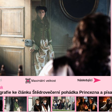
ek
ografie ke článku Štědrovečerní pohádka Princezna a písa