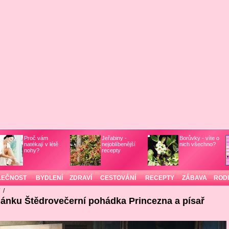
Proč vám
Jeřabiny -
Borůvky - víte o
natékají v létě
nejoblíbenější
nich všechno?
nohy?
recepty
LEČNOST
BYDLENÍ
ZDRAVÍ
CESTOVÁNÍ
RECEPTY
ZÁBAVA
ROD
/
/
lánku Štědrovečerní pohádka Princezna a písař