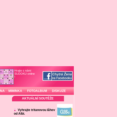
Hrajte s námi
SUDOKU online
!
INA
MIMINKA
FOTOALBUM
DISKUZE
AKTUÁLNÍ SOUTĚŽE
Vyhrajte tritanovou láhev
od Albi.