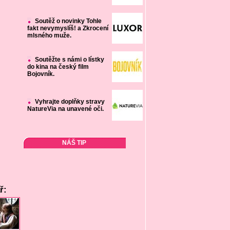
Soutěž o novinky Tohle
fakt nevymyslíš! a Zkrocení
mlsného muže.
Soutěžte s námi o lístky
do kina na český film
Bojovník.
Vyhrajte doplňky stravy
NatureVia na unavené oči.
NÁŠ TIP
ř: