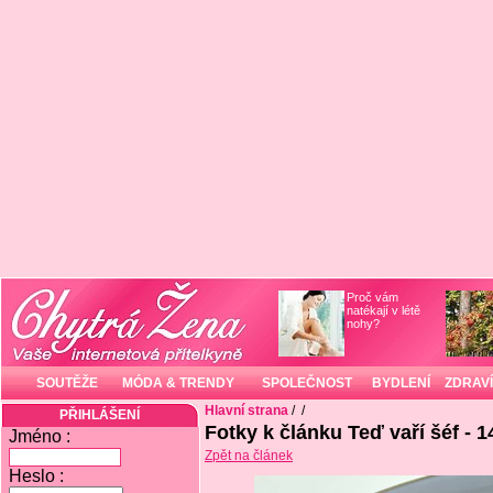
Proč vám
natékají v létě
nohy?
SOUTĚŽE
MÓDA & TRENDY
SPOLEČNOST
BYDLENÍ
ZDRAVÍ
Hlavní strana
/
/
PŘIHLÁŠENÍ
Fotky k článku Teď vaří šéf - 1
Jméno :
Zpět na článek
Heslo :