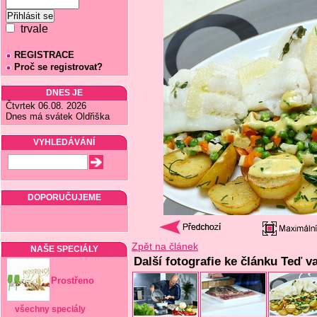
trvale
REGISTRACE
Proč se registrovat?
DNES JE
Čtvrtek 06.08. 2026
Dnes má svátek Oldřiška
VYHLEDÁVÁNÍ
DOPORUČUJEME
Zpět na článek
NAŠE SPECIÁLY
Další fotografie ke článku Teď vař
Prostřeno
všechny speciály