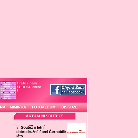
Hrajte s námi
SUDOKU online
!
INA
MIMINKA
FOTOALBUM
DISKUZE
AKTUÁLNÍ SOUTĚŽE
Soutěž o letní
dobrodružné čtení Černobílé
léto.