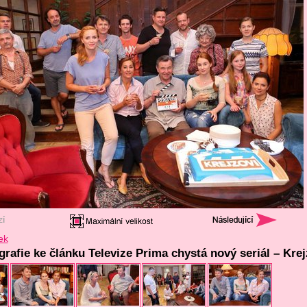
ek
grafie ke článku Televize Prima chystá nový seriál – Krej