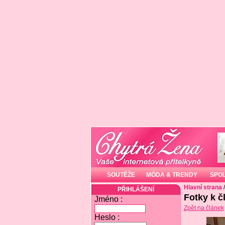
SOUTĚŽE
MÓDA & TRENDY
SPO
Hlavní strana
PŘIHLÁŠENÍ
Fotky k č
Jméno :
Zpět na článek
Heslo :