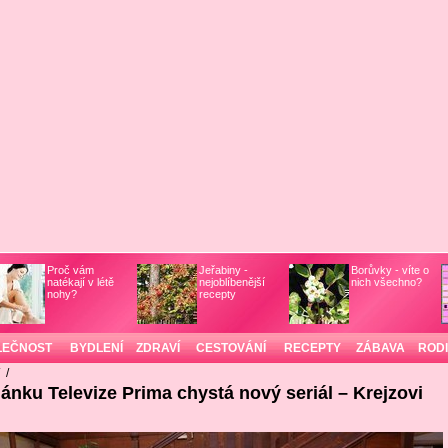
Proč vám
Jeřabiny -
Borůvky - víte o
natékají v létě
nejoblíbenější
nich všechno?
nohy?
recepty
LEČNOST
BYDLENÍ
ZDRAVÍ
CESTOVÁNÍ
RECEPTY
ZÁBAVA
ROD
/
/
lánku Televize Prima chystá nový seriál – Krejzovi