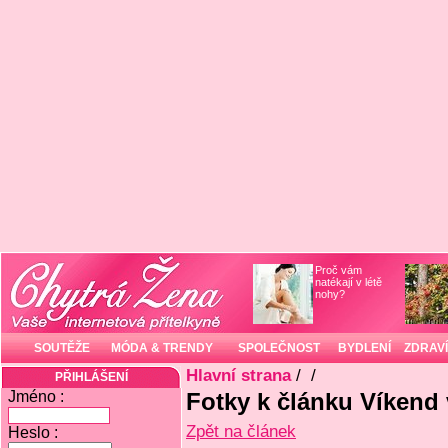
Proč vám
natékají v létě
nohy?
SOUTĚŽE
MÓDA & TRENDY
SPOLEČNOST
BYDLENÍ
ZDRAVÍ
Hlavní strana
/
/
PŘIHLÁŠENÍ
Jméno :
Fotky k článku Víkend 
Zpět na článek
Heslo :