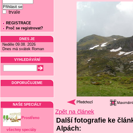
trvale
REGISTRACE
Proč se registrovat?
DNES JE
Neděle 09.08. 2026
Dnes má svátek Roman
VYHLEDÁVÁNÍ
DOPORUČUJEME
NAŠE SPECIÁLY
Zpět na článek
Prostřeno
Další fotografie ke člán
Alpách:
všechny speciály