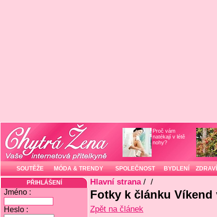
Proč vám
natékají v létě
nohy?
SOUTĚŽE
MÓDA & TRENDY
SPOLEČNOST
BYDLENÍ
ZDRAVÍ
Hlavní strana
/
/
PŘIHLÁŠENÍ
Jméno :
Fotky k článku Víkend 
Zpět na článek
Heslo :