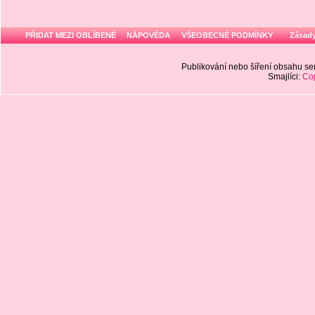
PŘIDAT MEZI OBLÍBENÉ
NÁPOVĚDA
VŠEOBECNÉ PODMÍNKY
Zásady
Publikování nebo šíření obsahu 
Smajlíci:
Cop