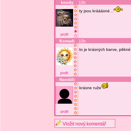
koudy
10b
ty jsou krááásné...
profil
Komadi
10b
to je krásných barve, pěkné
profil
Nandiči
krásne ruže
profil
Vložit nový komentář