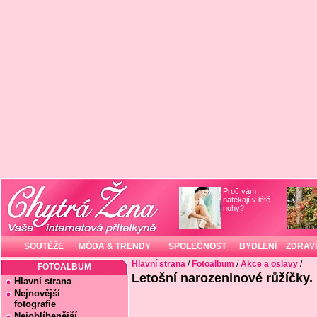
Proč vám
natékají v létě
nohy?
SOUTĚŽE
MÓDA & TRENDY
SPOLEČNOST
BYDLENÍ
ZDRAVÍ
Hlavní strana
/
Fotoalbum
/
Akce a oslavy
/
FOTOALBUM
Letošní narozeninové růžíčky.
Hlavní strana
Nejnovější
fotografie
Nejoblíbenější