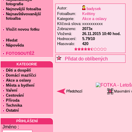
fotografie
Autor:
badysek
Nejnovější fotoalba
Fotoalbum:
Květiny
Nejnavštěvovanější
fotoalba
Kategorie:
Akce a oslavy
Klíčová slova:
xxxxxxxxxx
Zobrazeno:
2073x
Vložit novou fotku
Vložená:
26.11.2015 10:40 hod.
Hodnocení:
5.79/10
Hledat
Hlasovalo:
420
Nápověda
FOTOSOUTĚŽ
Přidat do oblíbených
KATEGORIE
Děti a dospělí
Domácí mazlíčci
Akce a oslavy
Města a bydlení
Vaření
Cestování
Příroda
Technika
Ostatní
PŘIHLÁŠENÍ
Jméno :