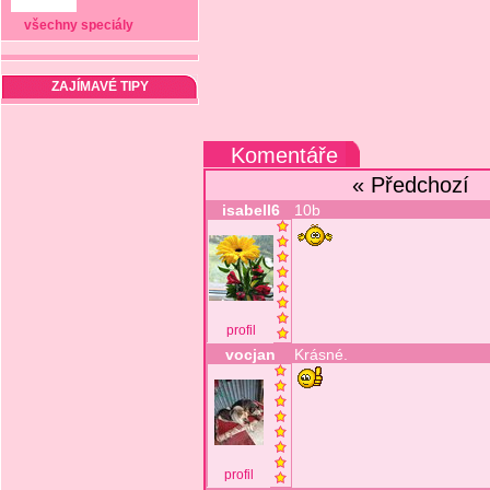
všechny speciály
ZAJÍMAVÉ TIPY
Komentáře
« Předchozí
isabell6
10b
profil
vocjan
Krásné.
profil