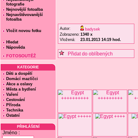
fotografie
Nejnovější fotoalba
Nejnavštěvovanější
fotoalba
Autor:
badysek
Vložit novou fotku
Zobrazeno:
1340 x
Vložená:
23.01.2013 14:19 hod.
Hledat
Nápověda
Přidat do oblíbených
FOTOSOUTĚŽ
KATEGORIE
Děti a dospělí
Domácí mazlíčci
Akce a oslavy
Města a bydlení
Vaření
Cestování
Příroda
Technika
Ostatní
PŘIHLÁŠENÍ
Jméno :