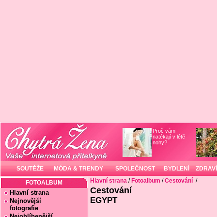
Proč vám
natékají v létě
nohy?
SOUTĚŽE
MÓDA & TRENDY
SPOLEČNOST
BYDLENÍ
ZDRAVÍ
Hlavní strana
/
Fotoalbum
/
Cestování
/
FOTOALBUM
Cestování
Hlavní strana
EGYPT
Nejnovější
fotografie
Nejoblíbenější