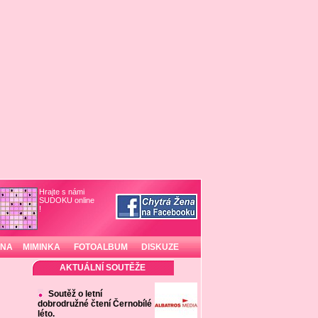
Hrajte s námi
SUDOKU online
!
INA
MIMINKA
FOTOALBUM
DISKUZE
AKTUÁLNÍ SOUTĚŽE
Soutěž o letní
dobrodružné čtení Černobílé
léto.