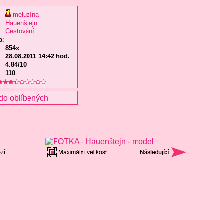
meluzína
Hauenštejn
Cestování
a:
854x
28.08.2011 14:42 hod.
4.84/10
110
do oblíbených