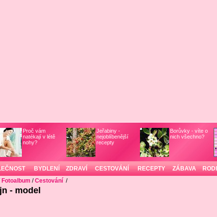
Proč vám
Jeřabiny -
Borůvky - víte o
natékají v létě
nejoblíbenější
nich všechno?
nohy?
recepty
LEČNOST
BYDLENÍ
ZDRAVÍ
CESTOVÁNÍ
RECEPTY
ZÁBAVA
ROD
/
Fotoalbum
/
Cestování
/
jn - model