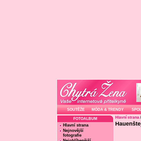
SOUTĚŽE
MÓDA & TRENDY
SPO
Hlavní strana
FOTOALBUM
Hauenšte
Hlavní strana
Nejnovější
fotografie
Nejoblíbenější