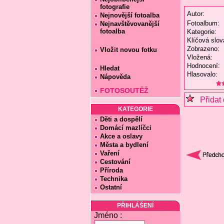
fotografie
Autor:
Nejnovější fotoalba
Fotoalbum:
Nejnavštěvovanější
fotoalba
Kategorie:
Klíčová slov
Zobrazeno:
Vložit novou fotku
Vložená:
Hodnocení:
Hledat
Hlasovalo:
Nápověda
FOTOSOUTĚŽ
Přidat 
KATEGORIE
Děti a dospělí
Domácí mazlíčci
Akce a oslavy
Města a bydlení
Vaření
Cestování
Příroda
Technika
Ostatní
PŘIHLÁŠENÍ
Jméno :