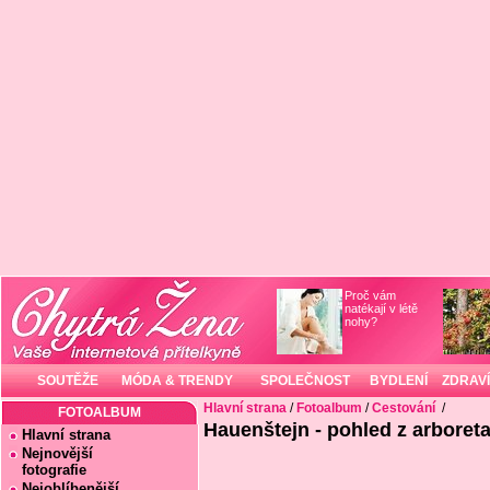
Proč vám
natékají v létě
nohy?
SOUTĚŽE
MÓDA & TRENDY
SPOLEČNOST
BYDLENÍ
ZDRAVÍ
Hlavní strana
/
Fotoalbum
/
Cestování
/
FOTOALBUM
Hauenštejn - pohled z arboret
Hlavní strana
Nejnovější
fotografie
Nejoblíbenější