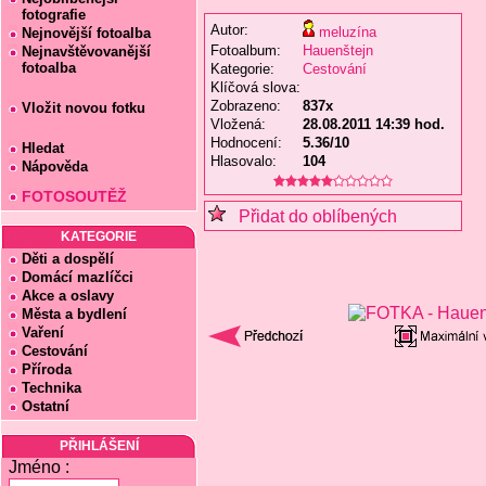
fotografie
Autor:
meluzína
Nejnovější fotoalba
Fotoalbum:
Hauenštejn
Nejnavštěvovanější
fotoalba
Kategorie:
Cestování
Klíčová slova:
Zobrazeno:
837x
Vložit novou fotku
Vložená:
28.08.2011 14:39 hod.
Hodnocení:
5.36/10
Hledat
Hlasovalo:
104
Nápověda
FOTOSOUTĚŽ
Přidat do oblíbených
KATEGORIE
Děti a dospělí
Domácí mazlíčci
Akce a oslavy
Města a bydlení
Vaření
Cestování
Příroda
Technika
Ostatní
PŘIHLÁŠENÍ
Jméno :