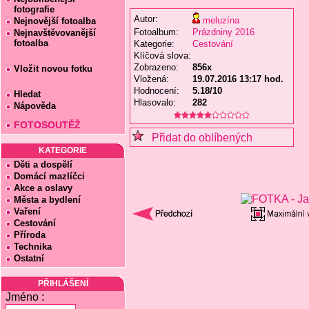
fotografie
Autor:
meluzína
Nejnovější fotoalba
Fotoalbum:
Prázdniny 2016
Nejnavštěvovanější
fotoalba
Kategorie:
Cestování
Klíčová slova:
Zobrazeno:
856x
Vložit novou fotku
Vložená:
19.07.2016 13:17 hod.
Hodnocení:
5.18/10
Hledat
Hlasovalo:
282
Nápověda
FOTOSOUTĚŽ
Přidat do oblíbených
KATEGORIE
Děti a dospělí
Domácí mazlíčci
Akce a oslavy
Města a bydlení
Vaření
Cestování
Příroda
Technika
Ostatní
PŘIHLÁŠENÍ
Jméno :