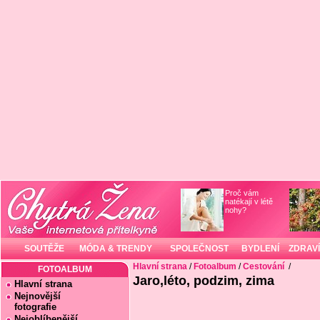
Proč vám
natékají v létě
nohy?
SOUTĚŽE
MÓDA & TRENDY
SPOLEČNOST
BYDLENÍ
ZDRAVÍ
Hlavní strana
/
Fotoalbum
/
Cestování
/
FOTOALBUM
Jaro,léto, podzim, zima
Hlavní strana
Nejnovější
fotografie
Nejoblíbenější