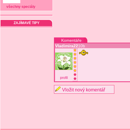
všechny speciály
ZAJÍMAVÉ TIPY
Komentáře
Vladimira22
10b
profil
Vložit nový komentář