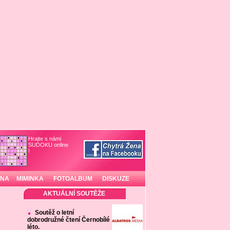
Hrajte s námi
SUDOKU online
!
INA
MIMINKA
FOTOALBUM
DISKUZE
AKTUÁLNÍ SOUTĚŽE
Soutěž o letní
dobrodružné čtení Černobílé
léto.