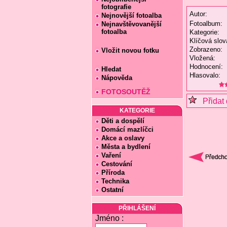
fotografie
Autor:
Nejnovější fotoalba
Fotoalbum:
Nejnavštěvovanější
fotoalba
Kategorie:
Klíčová slov
Zobrazeno:
Vložit novou fotku
Vložená:
Hodnocení:
Hledat
Hlasovalo:
Nápověda
FOTOSOUTĚŽ
Přidat 
KATEGORIE
Děti a dospělí
Domácí mazlíčci
Akce a oslavy
Města a bydlení
Vaření
Cestování
Příroda
Technika
Ostatní
PŘIHLÁŠENÍ
Jméno :