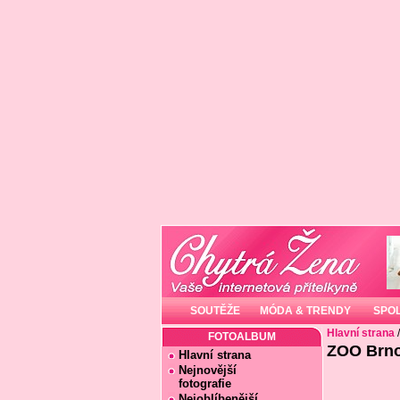
SOUTĚŽE
MÓDA & TRENDY
SPO
Hlavní strana
FOTOALBUM
ZOO Brno,
Hlavní strana
Nejnovější
fotografie
Nejoblíbenější