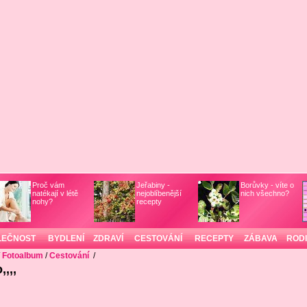
Proč vám
Jeřabiny -
Borůvky - víte o
natékají v létě
nejoblíbenější
nich všechno?
nohy?
recepty
LEČNOST
BYDLENÍ
ZDRAVÍ
CESTOVÁNÍ
RECEPTY
ZÁBAVA
ROD
/
Fotoalbum
/
Cestování
/
,,,