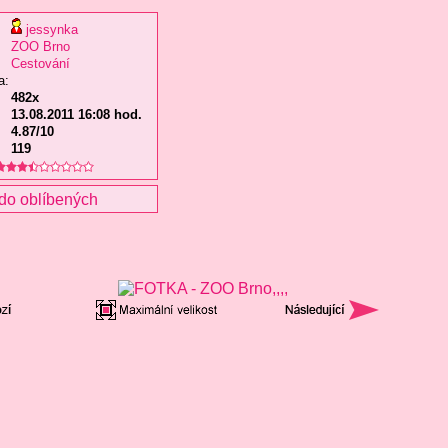
jessynka
ZOO Brno
Cestování
a:
482x
13.08.2011 16:08 hod.
4.87/10
119
do oblíbených