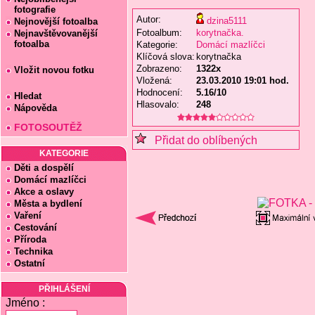
fotografie
Autor:
dzina5111
Nejnovější fotoalba
Fotoalbum:
korytnačka.
Nejnavštěvovanější
fotoalba
Kategorie:
Domácí mazlíčci
Klíčová slova:
korytnačka
Zobrazeno:
1322x
Vložit novou fotku
Vložená:
23.03.2010 19:01 hod.
Hodnocení:
5.16/10
Hledat
Hlasovalo:
248
Nápověda
FOTOSOUTĚŽ
Přidat do oblíbených
KATEGORIE
Děti a dospělí
Domácí mazlíčci
Akce a oslavy
Města a bydlení
Vaření
Cestování
Příroda
Technika
Ostatní
PŘIHLÁŠENÍ
Jméno :