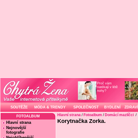
Proč vám
natékají v létě
nohy?
SOUTĚŽE
MÓDA & TRENDY
SPOLEČNOST
BYDLENÍ
ZDRAVÍ
Hlavní strana
/
Fotoalbum
/
Domácí mazlíčci
/
FOTOALBUM
Korytnačka Zorka.
Hlavní strana
Nejnovější
fotografie
Nejoblíbenější