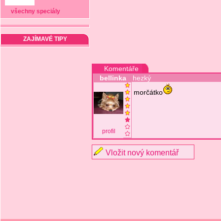
všechny speciály
ZAJÍMAVÉ TIPY
Komentáře
bellinka
hezký
morčátko
profil
Vložit nový komentář