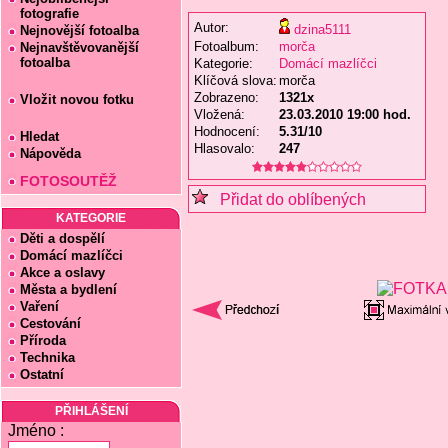
fotografie
Autor:
dzina5111
Nejnovější fotoalba
Fotoalbum:
morča
Nejnavštěvovanější
fotoalba
Kategorie:
Domácí mazlíčci
Klíčová slova:
morča
Zobrazeno:
1321x
Vložit novou fotku
Vložená:
23.03.2010 19:00 hod.
Hodnocení:
5.31/10
Hledat
Hlasovalo:
247
Nápověda
FOTOSOUTĚŽ
Přidat do oblíbených
KATEGORIE
Děti a dospělí
Domácí mazlíčci
Akce a oslavy
Města a bydlení
Vaření
Cestování
Příroda
Technika
Ostatní
PŘIHLÁŠENÍ
Jméno :