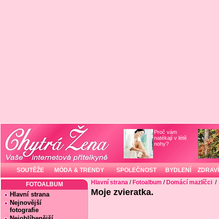
Proč vám
natékají v létě
nohy?
SOUTĚŽE
MÓDA & TRENDY
SPOLEČNOST
BYDLENÍ
ZDRAVÍ
Hlavní strana
/
Fotoalbum
/
Domácí mazlíčci
/
FOTOALBUM
Moje zvieratka.
Hlavní strana
Nejnovější
fotografie
Nejoblíbenější