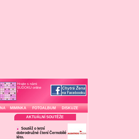
Hrajte s námi
SUDOKU online
!
INA
MIMINKA
FOTOALBUM
DISKUZE
AKTUÁLNÍ SOUTĚŽE
Soutěž o letní
dobrodružné čtení Černobílé
léto.