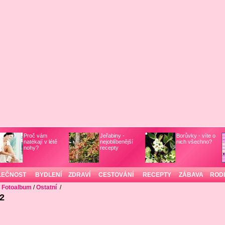
Proč vám
Jeřabiny -
Borůvky - víte o
natékají v létě
nejoblíbenější
nich všechno?
nohy?
recepty
LEČNOST
BYDLENÍ
ZDRAVÍ
CESTOVÁNÍ
RECEPTY
ZÁBAVA
ROD
/
Fotoalbum
/
Ostatní
/
2