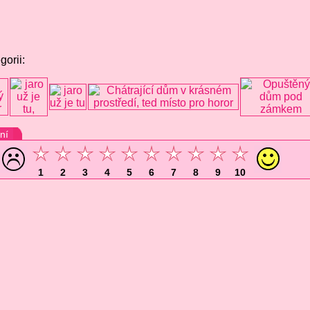
gorii:
ní
1
2
3
4
5
6
7
8
9
10