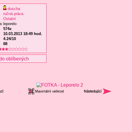
duscha
ručná práca
Ostatní
a:
leporelo
574x
10.03.2013 18:49 hod.
4.24/10
88
do oblíbených