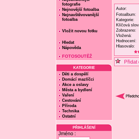
fotografie
Autor:
Nejnovější fotoalba
Fotoalbum:
Nejnavštěvovanější
fotoalba
Kategorie:
Klíčová slov
Zobrazeno:
Vložit novou fotku
Vložená:
Hodnocení:
Hledat
Hlasovalo:
Nápověda
FOTOSOUTĚŽ
Přidat 
KATEGORIE
Děti a dospělí
Domácí mazlíčci
Akce a oslavy
Města a bydlení
Vaření
Cestování
Příroda
Technika
Ostatní
PŘIHLÁŠENÍ
Jméno :