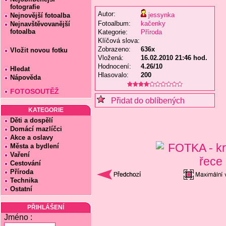
fotografie
Autor:
jessynka
Nejnovější fotoalba
Fotoalbum:
kačenky
Nejnavštěvovanější
fotoalba
Kategorie:
Příroda
Klíčová slova:
Zobrazeno:
636x
Vložit novou fotku
Vložená:
16.02.2010 21:46 hod.
Hodnocení:
4.26/10
Hledat
Hlasovalo:
200
Nápověda
FOTOSOUTĚŽ
Přidat do oblíbených
KATEGORIE
Děti a dospělí
Domácí mazlíčci
Akce a oslavy
Města a bydlení
Vaření
Cestování
Příroda
Technika
Ostatní
PŘIHLÁŠENÍ
Jméno :