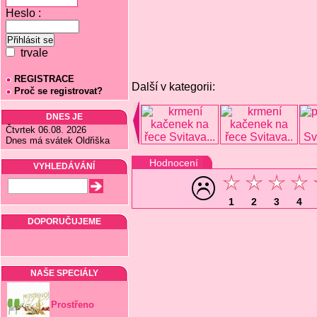
Heslo :
trvale
REGISTRACE
Další v kategorii:
Proč se registrovat?
DNES JE
Čtvrtek 06.08. 2026
Dnes má svátek Oldřiška
Hodnocení
VYHLEDÁVÁNÍ
1
2
3
4
DOPORUČUJEME
NAŠE SPECIÁLY
Prostřeno