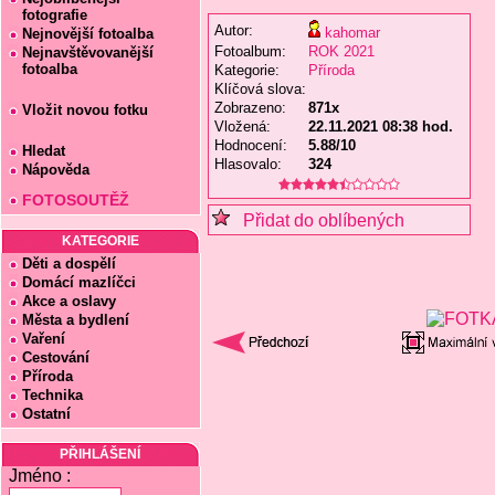
fotografie
Autor:
kahomar
Nejnovější fotoalba
Fotoalbum:
ROK 2021
Nejnavštěvovanější
fotoalba
Kategorie:
Příroda
Klíčová slova:
Zobrazeno:
871x
Vložit novou fotku
Vložená:
22.11.2021 08:38 hod.
Hodnocení:
5.88/10
Hledat
Hlasovalo:
324
Nápověda
FOTOSOUTĚŽ
Přidat do oblíbených
KATEGORIE
Děti a dospělí
Domácí mazlíčci
Akce a oslavy
Města a bydlení
Vaření
Cestování
Příroda
Technika
Ostatní
PŘIHLÁŠENÍ
Jméno :