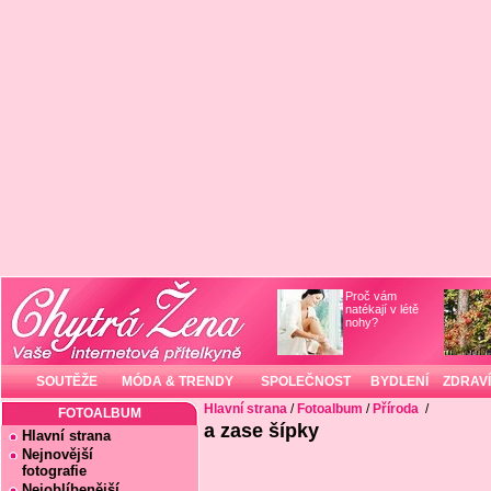
Proč vám
natékají v létě
nohy?
SOUTĚŽE
MÓDA & TRENDY
SPOLEČNOST
BYDLENÍ
ZDRAVÍ
Hlavní strana
/
Fotoalbum
/
Příroda
/
FOTOALBUM
a zase šípky
Hlavní strana
Nejnovější
fotografie
Nejoblíbenější